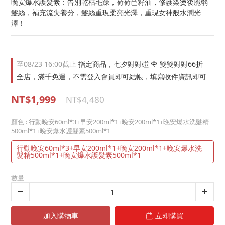
晚安爆水護髮素：告別乾枯毛躁，荷荷芭籽油，修護染燙後脆弱
髮絲，補充流失養分，髮絲重現柔亮光澤，重現女神般水潤光
澤！
至
08/23 16:00
截止
指定商品，七夕對對碰 🌹 雙雙對對66折
全店，滿千免運，不需登入會員即可結帳，填寫收件資訊即可
NT$1,999
NT$4,480
顏色
: 行動晚安60ml*3+早安200ml*1+晚安200ml*1+晚安爆水洗髮精
500ml*1+晚安爆水護髮素500ml*1
行動晚安60ml*3+早安200ml*1+晚安200ml*1+晚安爆水洗
髮精500ml*1+晚安爆水護髮素500ml*1
數量
加入購物車
立即購買