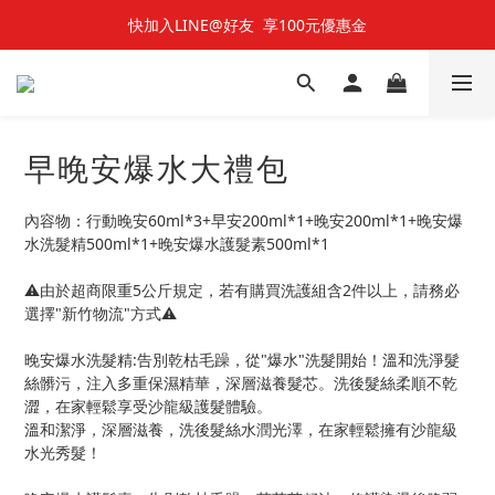
快加入LINE@好友  享100元優惠金
七夕對對碰 🌹 雙雙對對66折
快加入LINE@好友  享100元優惠金
早晚安爆水大禮包
內容物：行動晚安60ml*3+早安200ml*1+晚安200ml*1+晚安爆
水洗髮精500ml*1+晚安爆水護髮素500ml*1
⚠️由於超商限重5公斤規定，若有購買洗護組含2件以上，請務必
選擇"新竹物流"方式⚠️
晚安爆水洗髮精:告別乾枯毛躁，從"爆水"洗髮開始！溫和洗淨髮
絲髒污，注入多重保濕精華，深層滋養髮芯。洗後髮絲柔順不乾
澀，在家輕鬆享受沙龍級護髮體驗。
溫和潔淨，深層滋養，洗後髮絲水潤光澤，在家輕鬆擁有沙龍級
水光秀髮！