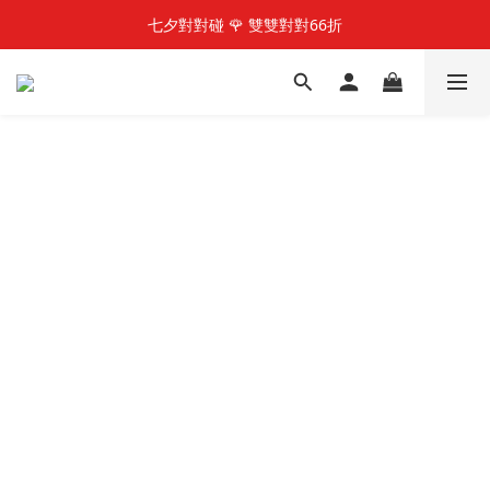
快加入LINE@好友  享100元優惠金
七夕對對碰 🌹 雙雙對對66折
快加入LINE@好友  享100元優惠金