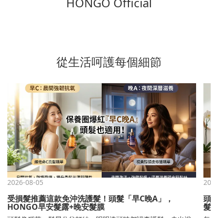
HONGO Official
從生活呵護每個細節
2026-08-05
2026
受損髮推薦這款免沖洗護髮！頭髮「早C晚A」，
頭
HONGO早安髮露+晚安髮膜
髮