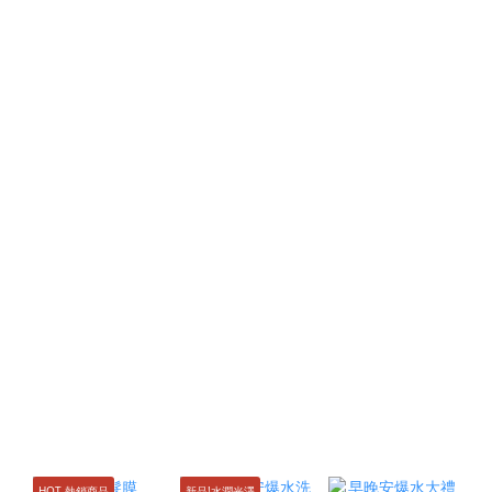
HOT 熱銷商品
新品!水潤光澤
N