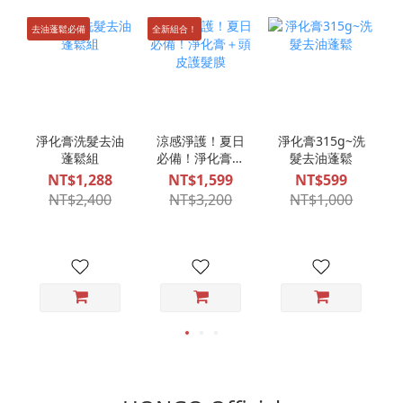
去油蓬鬆必備
全新組合！
淨化膏洗髮去油
涼感淨護！夏日
淨化膏315g~洗
蓬鬆組
必備！淨化膏＋
髮去油蓬鬆
頭皮護髮膜
NT$1,288
NT$1,599
NT$599
NT$2,400
NT$3,200
NT$1,000