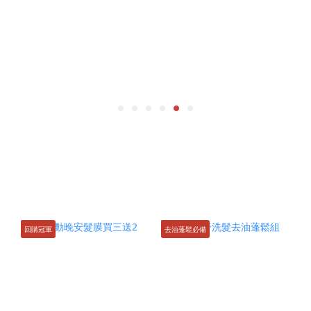
回購冠軍
去油蓬鬆必備