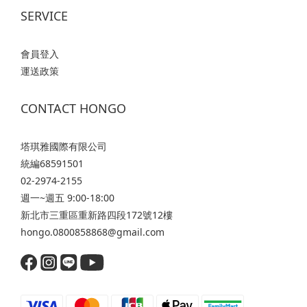
麼受損髮必備「免沖洗護髮」？受損髮的常見成因有哪些？毛
致瞬
SERVICE
躁、分岔、乾枯算是受損髮嗎？毛躁、分岔、乾枯算受損髮
能讓
嗎？乾枯： 最外層 18-MEA 脂質膜剝離容易導致髮芯含水量不
凶」
會員登入
足。 若只是暫時缺水，補充水分後通常可以恢復；要是伴隨髮
造型
運送政策
絲變硬、失去彈性，代表皮質層已經受損。毛躁： 建議釐清是
期累
「紋理型毛躁」還是「損傷型毛躁」。 如果是後者，主要是毛
最外
鱗片破損張開導致無法鎖水，同時也容易產生靜電，屬於顯性
隙狀
CONTACT HONGO
的結構受損。分岔： 屬於程度較重的受損階段。 皮質層空洞化
的水
會引發細胞膜複合體崩解與二硫化鍵斷裂。 由於露出頭皮的髮
是做
塔琪雅國際有限公司
幹屬於無生命的角化組織，分岔無法自動癒合，主要靠修剪來
濕氣
統編68591501
防止裂口持續向上延伸，並搭配適當保養填補內部空洞。四大
角度
02-2974-2155
受損成因化學性處理： 鹼性藥劑會撐開毛鱗片，帶走天然保護
毛鱗
週一~週五 9:00-18:00
膜，並切斷皮質層內部的二硫化鍵。 這會讓角蛋白流失，使髮
環境
新北市三重區重新路四段172號12樓
絲轉變為吸水快、失水更快且容易脆斷的「多孔性髮質」。熱
上，
hongo.0800858868@gmail.com
工具傷害： 造型工具的高溫容易讓髮絲內部水分瞬間蒸發，產
水氣
生「蒸氣爆炸」現象，造成角蛋白變性與結構崩解，使髮絲失
連接
去彈性與光澤。物理性機械摩擦： 濕髮時毛鱗片處於張開且脆
斜，
弱的狀態，用毛巾大力搓揉、拿硬梳拉扯，或是在睡眠時與枕
房等