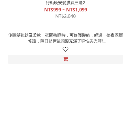
行動晚安髮膜買三送2
NT$999 ~ NT$1,099
NT$2,040
使頭髮強韌及柔軟，夜間熟睡時，可修護髮絲，經過一整夜深層
修護，隔日起床後頭髮充滿了彈性與光澤!
使用方式:
早安髮露
1.使用前，請將早安均勻搖一搖。
2.將早安均勻且適量噴在"乾髮"上(也可以在做造型前用)。
3.用吹風機吹整吹順，即完成護髮。
晚安髮膜
1.頭髮洗淨後，用毛巾擦乾，在"濕髮"上使用。
2.均勻將晚安塗抹在"頭髮"上即可(髮中髮尾處)。
3.用吹風機將頭髮吹乾吹順，藉由吹風機的溫度，就可以釋放深
層護髮的效果。