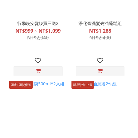
行動晚安髮膜買三送2
淨化膏洗髮去油蓬鬆組
NT$999 ~ NT$1,099
NT$1,288
NT$2,040
NT$2,400
頭皮+頭髮保養
新品!控油止癢