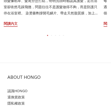
頭髮像稻草、髮尾分岔打結，明明洗頭時都認真護髮，走出浴
每天
室卻依然毛躁飛翹，問題往往不是護髮做得不夠，而是防護只
遇潮
停在浴室裡。 染燙藥劑撐開毛鱗片、帶走天然脂質膜，加上吹
很毛
整高溫、毛巾摩擦與台灣的濕氣紫外線，髮絲會慢慢變成吸水
受損
閱讀內文
閱讀
快、失水更快的多孔性受損髮。 本文從毛髮學角度拆解受損成
態，
因，說明毛躁、分岔、乾枯各自代表的受損階段，並比較沖洗
與環
式護髮與免沖洗護髮在作用區域、使用時機與防護效期上的差
與水
別，帶出把「早C晚A」分時邏輯用在頭髮的保養方式：白天以
踩中了哪幾項。 
質地清爽的 HONGO 早安髮露建立抗熱、抗靜電與抗光氧化屏
式擦
障，夜晚用晚安髮膜趁毛鱗片微張，把微分子水解蛋白、維生
夜間防
素 B5 與神經醯胺帶進皮質層填補空洞。 文中同時整理兩款產
與髮
品的正確用法、噴灑距離與用量拿捏、不扁塌也不黏枕頭的重
發團
點，以及官方購買通路與優惠，陪你把護髮從洗頭那幾分鐘，
深知
ABOUT HONGO
延伸成 24 小時的日夜修護。 本文由 HONGO 鴻果研發團隊與
客觀
具備 20 年資歷的頭皮養護專家Cindy共同編撰。 我們深知頭髮
參考
認識HONGO
毛躁帶來的困擾，因此希望透過這篇指南，為您提供客觀、具
髮，
退換貨政策
科學根據的護髮知識。 文章結尾亦提供解決方案供您參考，希
出在
隱私權政策
望能陪伴您找回柔順光澤的健康秀髮。 頭髮像毛躁稻草？為什
黯淡