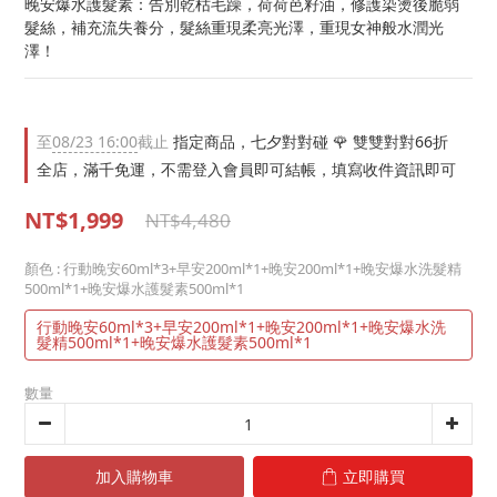
晚安爆水護髮素：告別乾枯毛躁，荷荷芭籽油，修護染燙後脆弱
髮絲，補充流失養分，髮絲重現柔亮光澤，重現女神般水潤光
澤！
至
08/23 16:00
截止
指定商品，七夕對對碰 🌹 雙雙對對66折
全店，滿千免運，不需登入會員即可結帳，填寫收件資訊即可
NT$1,999
NT$4,480
顏色
: 行動晚安60ml*3+早安200ml*1+晚安200ml*1+晚安爆水洗髮精
500ml*1+晚安爆水護髮素500ml*1
行動晚安60ml*3+早安200ml*1+晚安200ml*1+晚安爆水洗
髮精500ml*1+晚安爆水護髮素500ml*1
數量
加入購物車
立即購買