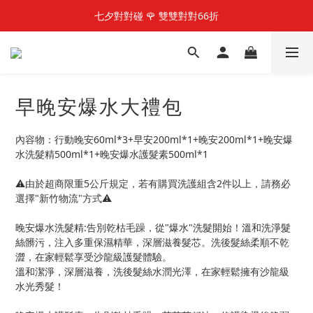
快加入LINE@好友  享100元優惠金
七夕對對碰 🌹 雙雙對對66折
快加入LINE@好友  享100元優惠金
早晚安爆水大禮包
內容物：行動晚安60ml*3+早安200ml*1+晚安200ml*1+晚安爆
水洗髮精500ml*1+晚安爆水護髮素500ml*1
⚠️由於超商限重5公斤規定，若有購買洗護組含2件以上，請務必
選擇"新竹物流"方式⚠️
晚安爆水洗髮精:告別乾枯毛躁，從"爆水"洗髮開始！溫和洗淨髮
絲髒污，注入多重保濕精華，深層滋養髮芯。洗後髮絲柔順不乾
澀，在家輕鬆享受沙龍級護髮體驗。
溫和潔淨，深層滋養，洗後髮絲水潤光澤，在家輕鬆擁有沙龍級
水光秀髮！