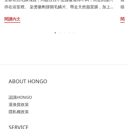
停在浴室裡。 染燙藥劑撐開毛鱗片、帶走天然脂質膜，加上吹
很毛
整高溫、毛巾摩擦與台灣的濕氣紫外線，髮絲會慢慢變成吸水
受損
閱讀內文
閱讀
快、失水更快的多孔性受損髮。 本文從毛髮學角度拆解受損成
態，
因，說明毛躁、分岔、乾枯各自代表的受損階段，並比較沖洗
與環
式護髮與免沖洗護髮在作用區域、使用時機與防護效期上的差
與水
別，帶出把「早C晚A」分時邏輯用在頭髮的保養方式：白天以
踩中了哪幾項。 
質地清爽的 HONGO 早安髮露建立抗熱、抗靜電與抗光氧化屏
式擦
障，夜晚用晚安髮膜趁毛鱗片微張，把微分子水解蛋白、維生
夜間防
素 B5 與神經醯胺帶進皮質層填補空洞。 文中同時整理兩款產
與髮
品的正確用法、噴灑距離與用量拿捏、不扁塌也不黏枕頭的重
發團
點，以及官方購買通路與優惠，陪你把護髮從洗頭那幾分鐘，
深知
ABOUT HONGO
延伸成 24 小時的日夜修護。 本文由 HONGO 鴻果研發團隊與
客觀
具備 20 年資歷的頭皮養護專家Cindy共同編撰。 我們深知頭髮
參考
認識HONGO
毛躁帶來的困擾，因此希望透過這篇指南，為您提供客觀、具
髮，
退換貨政策
科學根據的護髮知識。 文章結尾亦提供解決方案供您參考，希
出在
隱私權政策
望能陪伴您找回柔順光澤的健康秀髮。 頭髮像毛躁稻草？為什
黯淡
麼受損髮必備「免沖洗護髮」？受損髮的常見成因有哪些？毛
致瞬
SERVICE