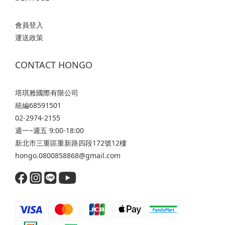
躁、分岔、乾枯算是受損髮嗎？毛躁、分岔、乾枯算受損髮
能讓
嗎？乾枯： 最外層 18-MEA 脂質膜剝離容易導致髮芯含水量不
凶」
會員登入
足。 若只是暫時缺水，補充水分後通常可以恢復；要是伴隨髮
造型
運送政策
絲變硬、失去彈性，代表皮質層已經受損。毛躁： 建議釐清是
期累
「紋理型毛躁」還是「損傷型毛躁」。 如果是後者，主要是毛
最外
鱗片破損張開導致無法鎖水，同時也容易產生靜電，屬於顯性
隙狀
CONTACT HONGO
的結構受損。分岔： 屬於程度較重的受損階段。 皮質層空洞化
的水
會引發細胞膜複合體崩解與二硫化鍵斷裂。 由於露出頭皮的髮
是做
塔琪雅國際有限公司
幹屬於無生命的角化組織，分岔無法自動癒合，主要靠修剪來
濕氣
統編68591501
防止裂口持續向上延伸，並搭配適當保養填補內部空洞。四大
角度
02-2974-2155
受損成因化學性處理： 鹼性藥劑會撐開毛鱗片，帶走天然保護
毛鱗
週一~週五 9:00-18:00
膜，並切斷皮質層內部的二硫化鍵。 這會讓角蛋白流失，使髮
環境
新北市三重區重新路四段172號12樓
絲轉變為吸水快、失水更快且容易脆斷的「多孔性髮質」。熱
上，
hongo.0800858868@gmail.com
工具傷害： 造型工具的高溫容易讓髮絲內部水分瞬間蒸發，產
水氣
生「蒸氣爆炸」現象，造成角蛋白變性與結構崩解，使髮絲失
連接
去彈性與光澤。物理性機械摩擦： 濕髮時毛鱗片處於張開且脆
斜，
弱的狀態，用毛巾大力搓揉、拿硬梳拉扯，或是在睡眠時與枕
房等
頭長時間摩擦，都會直接刮落毛鱗片邊緣。環境氣候侵蝕： 日
摩擦