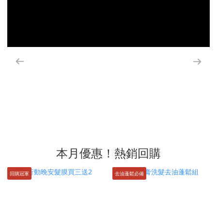
本月優惠！熱銷回購
回購冠軍
去油蓬鬆必備