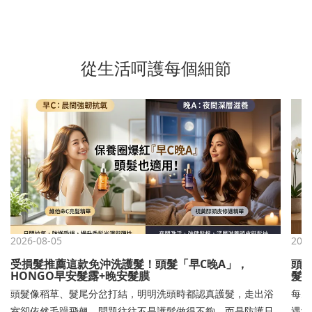
從生活呵護每個細節
2026-08-05
2026
受損髮推薦這款免沖洗護髮！頭髮「早C晚A」，
頭
HONGO早安髮露+晚安髮膜
髮
頭髮像稻草、髮尾分岔打結，明明洗頭時都認真護髮，走出浴
每天
室卻依然毛躁飛翹，問題往往不是護髮做得不夠，而是防護只
遇潮