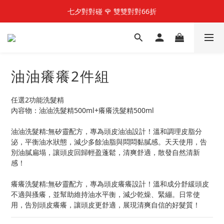
快加入LINE@好友  享100元優惠金
七夕對對碰 🌹 雙雙對對66折
快加入LINE@好友  享100元優惠金
油油癢癢2件組
任選2功能洗髮精
內容物：油油洗髮精500ml+癢癢洗髮精500ml
油油洗髮精:無矽靈配方，專為頭皮油油設計！溫和調理皮脂分
泌，平衡油水狀態，減少多餘油脂與悶悶黏膩感。天天使用，告
別油膩扁塌，讓頭皮回歸輕盈蓬鬆，清爽舒適，散發自然清新
感！
癢癢洗髮精:無矽靈配方，專為頭皮癢癢設計！溫和成分舒緩頭皮
不適與搔癢，並幫助維持油水平衡，減少乾燥、緊繃。日常使
用，告別頭皮癢癢，讓頭皮更舒適，展現清爽自信的好髮質！