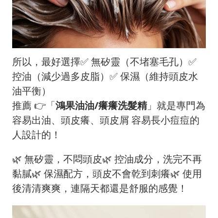
所以，最好選擇✅ 無矽靈（不堵塞毛孔）✅
控油（減少過多皮脂）✅ 保濕（維持頭皮水
油平衡）
推薦 👉「
鴻果油油/癢癢洗髮精
」就是專門為
容易出油、頭皮癢、頭皮屑 容易長小痘痘的
人設計的！
🌿 無矽靈，不悶頭皮🌿 控油成分，洗完不再
黏膩🌿 保濕配方，頭皮不會乾到刺癢🌿 使用
後清清爽爽，連隔天都還是舒服的感覺！