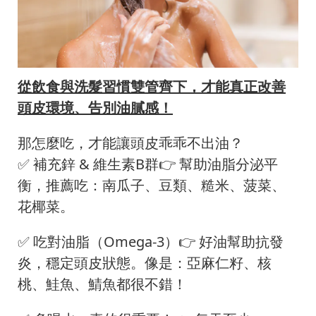
從飲食與洗髮習慣雙管齊下，才能真正改善
頭皮環境、告別油膩感！
那怎麼吃，才能讓頭皮乖乖不出油？
✅ 補充鋅 & 維生素B群👉 幫助油脂分泌平
衡，推薦吃：南瓜子、豆類、糙米、菠菜、
花椰菜。
✅ 吃對油脂（Omega-3）👉 好油幫助抗發
炎，穩定頭皮狀態。像是：亞麻仁籽、核
桃、鮭魚、鯖魚都很不錯！