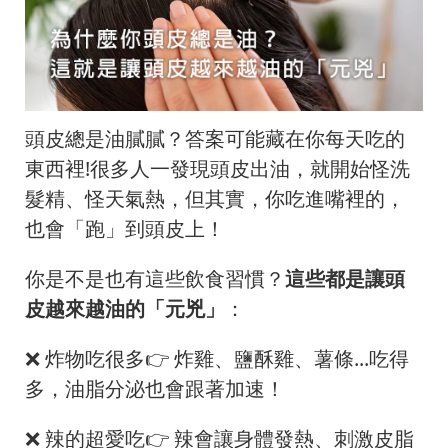
頭皮總是油膩膩？答案可能藏在你每天吃的
東西裡!很多人一發現頭皮出油，就開始怪洗
髮精、怪天氣熱，但其實，你吃進嘴裡的，
也會「跑」到頭皮上！
你是不是也有這些飲食習慣？
這些都是讓頭
皮越來越油的「元兇」
：
❌ 炸物吃很多👉 炸雞、鹽酥雞、薯條...吃得
多，油脂分泌也會跟著加速！
❌ 辣的超愛吃👉 辣會讓身體發熱、刺激皮脂