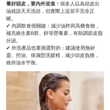
養好頭皮，要內外並進
！很多人以為頭皮出
油就該天天洗頭，但實際上這並不完全正
確。
✔ 內調飲食很關鍵：減少油炸與高糖食物，
補充維生素B群、鋅等營養素，有助調節皮脂
分泌。
✔ 外洗產品也要挑選對的：建議使用無矽
靈、控油、保濕型洗髮精，減少頭皮負擔，
維持油水平衡。