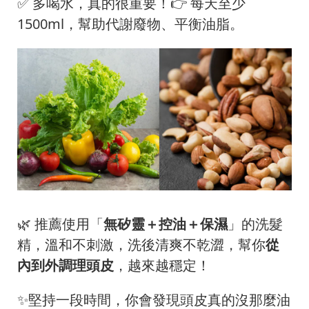
✅ 多喝水，真的很重要！👉 每天至少
1500ml，幫助代謝廢物、平衡油脂。
🌿 推薦使用「
無矽靈＋控油＋保濕
」的洗髮
精，溫和不刺激，洗後清爽不乾澀，幫你
從
內到外調理頭皮
，越來越穩定！
✨堅持一段時間，你會發現頭皮真的沒那麼油