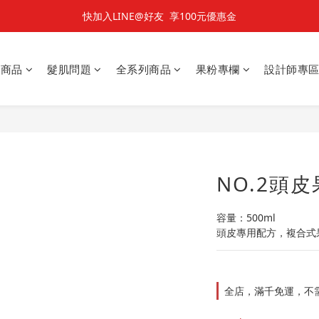
快加入LINE@好友  享100元優惠金
快加入LINE@好友  享100元優惠金
七夕對對碰 🌹 雙雙對對66折
星商品
髮肌問題
全系列商品
果粉專欄
設計師專
快加入LINE@好友  享100元優惠金
NO.2頭皮
容量：500ml
頭皮專用配方，複合式
全店，滿千免運，不