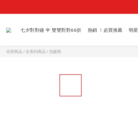
七夕對對碰 🌹 雙雙對對66折
熱銷 ！必買推薦
明
全部商品
/
全系列商品
/
洗髮精