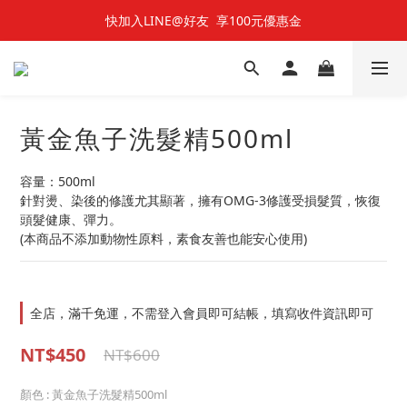
快加入LINE@好友  享100元優惠金
快加入LINE@好友  享100元優惠金
七夕對對碰 🌹 雙雙對對66折
快加入LINE@好友  享100元優惠金
黃金魚子洗髮精500ml
容量：500ml
針對燙、染後的修護尤其顯著，擁有OMG-3修護受損髮質，恢復
頭髮健康、彈力。
(本商品不添加動物性原料，素食友善也能安心使用)
全店，滿千免運，不需登入會員即可結帳，填寫收件資訊即可
NT$450
NT$600
顏色
: 黃金魚子洗髮精500ml