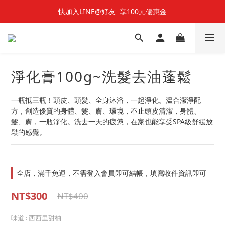
快加入LINE@好友  享100元優惠金
快加入LINE@好友  享100元優惠金
七夕對對碰 🌹 雙雙對對66折
快加入LINE@好友  享100元優惠金
淨化膏100g~洗髮去油蓬鬆
一瓶抵三瓶！頭皮、頭髮、全身沐浴，一起淨化。溫合潔淨配
方，創造優質的身體、髮、膚、環境，不止頭皮清潔，身體、
髮、膚，一瓶淨化。洗去一天的疲憊，在家也能享受SPA級舒緩放
鬆的感覺。
全店，滿千免運，不需登入會員即可結帳，填寫收件資訊即可
NT$300
NT$400
味道
: 西西里甜柚