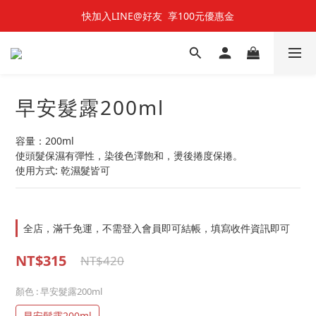
快加入LINE@好友  享100元優惠金
快加入LINE@好友  享100元優惠金
七夕對對碰 🌹 雙雙對對66折
快加入LINE@好友  享100元優惠金
早安髮露200ml
容量：200ml
使頭髮保濕有彈性，染後色澤飽和，燙後捲度保捲。
使用方式: 乾濕髮皆可
全店，滿千免運，不需登入會員即可結帳，填寫收件資訊即可
NT$315
NT$420
顏色
: 早安髮露200ml
早安髮露200ml